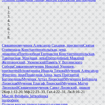
Священномученик Александр Сахаров, пресвитер
Святая
Олимпиада Константинопольская, дева,
диакониса
Преподобная Евпраксия Константинопольская,
Тавеннская, Младшая, дева
Преподобный Макарий
Желтоводский, Унженский
Память V Вселенского
Собора
Священномученик Николай Удинцев,
пресвитер
Исповедница Ираида Тихова
Мученик Александр
Фригиец, врач
Праведная Анна, мать Пресвятой
Богородицы
Мученик Аттал Лионский
Мученица Библиада
Лионская
Мученик Епагаф Лионский
Мученик Матур
Лионский
Священномученик Санкт Лионский, диакон
2Кор.1:12-20, Мф.22:23–33, Гал.4:22–31, Лк.8:16–21
Мысли Феофана Затворника
подробнее
Полная версия православного календаря