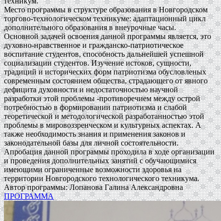
техникум.
Место программы в структуре образования в Новгородском
торгово-технологическом техникуме: адаптационный цикл
дополнительного образования в внеурочные часы.
Основной задачей освоения данной программы является, это
духовно-нравственное и гражданско-патриотическое
воспитание студентов, способность дальнейшей успешной
социализации студентов. Изучение истоков, сущности,
традиций и исторических форм патриотизма обусловленых
современным состоянием общества, страдающего от явного
дефицита духовности и недостаточностью научной
разработки этой проблемы -противоречием между острой
потребностью в формировании патриотизма и слабой
теоретической и методологической разработанностью этой
проблемы в мировоззренческом и культурных аспектах. А
также необходимость знания и применения законов и
законодательной базы для личной состоятельности.
Апробация данной программы проходила в ходе организации
и проведения дополнительных занятий с обучающимися
имеющими ограниченные возможности здоровья на
территории Новгородского технологического техникума.
Автор программы: Лопанова Галина Александровна
ПРОГРАММА