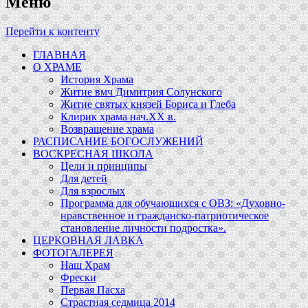
Меню
Перейти к контенту
ГЛАВНАЯ
О ХРАМЕ
История Храма
Житие вмч Димитрия Солунского
Житие святых князей Бориса и Глеба
Клирик храма нач.ХХ в.
Возвращение храма
РАСПИСАНИЕ БОГОСЛУЖЕНИЙ
ВОСКРЕСНАЯ ШКОЛА
Цели и принципы
Для детей
Для взрослых
Программа для обучающихся c ОВЗ: «Духовно-
нравственное и гражданско-патриотическое
становление личности подростка».
ЦЕРКОВНАЯ ЛАВКА
ФОТОГАЛЕРЕЯ
Наш Храм
Фрески
Первая Пасха
Страстная седмица 2014