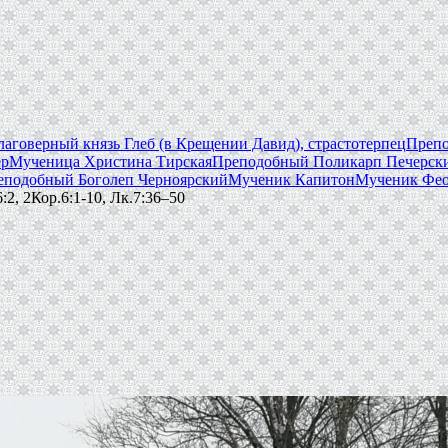
лаговерный князь Глеб (в Крещении Давид), страстотерпец
Препо
ер
Мученица Христина Тирская
Преподобный Поликарп Печерски
еподобный Боголеп Черноярский
Мученик Капитон
Мученик Фео
:2, 2Кор.6:1-10, Лк.7:36–50