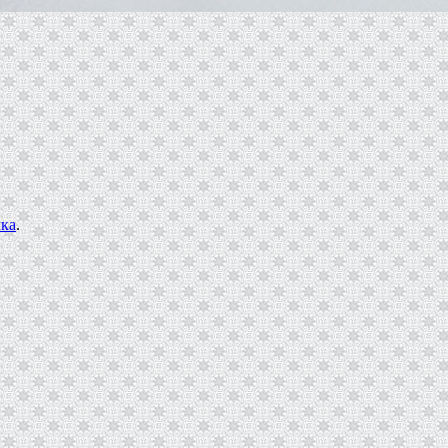
лка
.