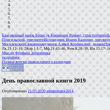
Благоверный князь Борис (в Крещении Роман), страстотерпец
Б
Понгильский, пресвитер
Исповедник Иоанн Калинин, пресвит
Могилевский
Священномученик Алфей Корбанский, диакон
Пр
Лк.21:12–19, 2Кор.1:1-7, Мф.21:43–46, Рим.8:28–39, Ин.15:17–16
Мысли Феофана Затворника
подробнее
Полная версия православного календаря
День православной книги 2019
Опубликовано
21.03.2020
adminstrator2014