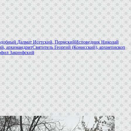
добный Далмат Исетский, Пермский
Исповедник Николай
й, архимандрит
Святитель Георгий (Конисский), архиепископ
фил Закинфский