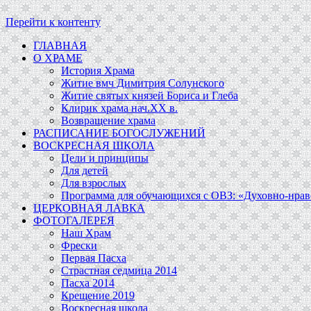
Перейти к контенту
ГЛАВНАЯ
О ХРАМЕ
История Храма
Житие вмч Димитрия Солунского
Житие святых князей Бориса и Глеба
Клирик храма нач.ХХ в.
Возвращение храма
РАСПИСАНИЕ БОГОСЛУЖЕНИЙ
ВОСКРЕСНАЯ ШКОЛА
Цели и принципы
Для детей
Для взрослых
Программа для обучающихся c ОВЗ: «Духовно-нравс
ЦЕРКОВНАЯ ЛАВКА
ФОТОГАЛЕРЕЯ
Наш Храм
Фрески
Первая Пасха
Страстная седмица 2014
Пасха 2014
Крещение 2019
Воскресная школа