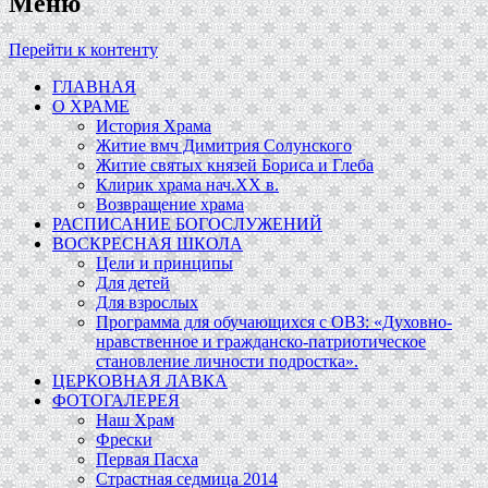
Меню
Перейти к контенту
ГЛАВНАЯ
О ХРАМЕ
История Храма
Житие вмч Димитрия Солунского
Житие святых князей Бориса и Глеба
Клирик храма нач.ХХ в.
Возвращение храма
РАСПИСАНИЕ БОГОСЛУЖЕНИЙ
ВОСКРЕСНАЯ ШКОЛА
Цели и принципы
Для детей
Для взрослых
Программа для обучающихся c ОВЗ: «Духовно-
нравственное и гражданско-патриотическое
становление личности подростка».
ЦЕРКОВНАЯ ЛАВКА
ФОТОГАЛЕРЕЯ
Наш Храм
Фрески
Первая Пасха
Страстная седмица 2014