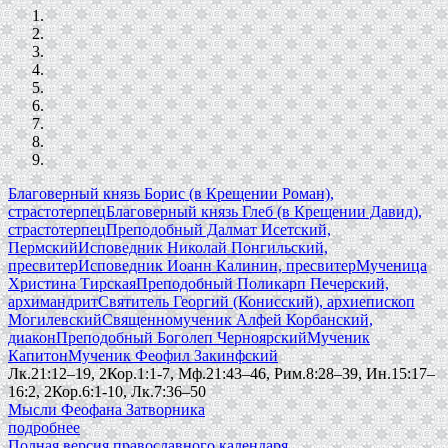
Благоверный князь Борис (в Крещении Роман),
страстотерпец
Благоверный князь Глеб (в Крещении Давид),
страстотерпец
Преподобный Далмат Исетский,
Пермский
Исповедник Николай Понгильский,
пресвитер
Исповедник Иоанн Калинин, пресвитер
Мученица
Христина Тирская
Преподобный Поликарп Печерский,
архимандрит
Святитель Георгий (Конисский), архиепископ
Могилевский
Священномученик Алфей Корбанский,
диакон
Преподобный Боголеп Черноярский
Мученик
Капитон
Мученик Феофил Закинфский
Лк.21:12–19, 2Кор.1:1-7, Мф.21:43–46, Рим.8:28–39, Ин.15:17–
16:2, 2Кор.6:1-10, Лк.7:36–50
Мысли Феофана Затворника
подробнее
Полная версия православного календаря