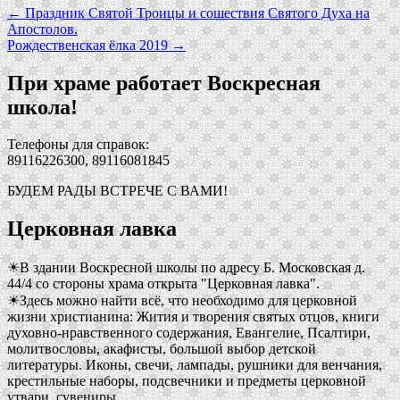
←
Праздник Святой Троицы и сошествия Святого Духа на
Апостолов.
Рождественская ёлка 2019
→
При храме работает Воскресная
школа!
Телефоны для справок:
89116226300, 89116081845
БУДЕМ РАДЫ ВСТРЕЧЕ С ВАМИ!
Церковная лавка
☀В здании Воскресной школы по адресу Б. Московская д.
44/4 со стороны храма открыта "Церковная лавка".
☀Здесь можно найти всё, что необходимо для церковной
жизни христианина: Жития и творения святых отцов, книги
духовно-нравственного содержания, Евангелие, Псалтири,
молитвословы, акафисты, большой выбор детской
литературы. Иконы, свечи, лампады, рушники для венчания,
крестильные наборы, подсвечники и предметы церковной
утвари, сувениры.