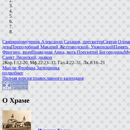
Священномученик Александр Сахаров, пресвитер
Святая Олимп
дева
Преподобный Макарий Желтоводский, Унженский
Память 
Фригиец, врач
Праведная Анна, мать Пресвятой Богородицы
Му
Санкт Лионский, диакон
2Кор.1:12-20, Мф.22:23–33, Гал.4:22–31, Лк.8:16–21
Мысли Феофана Затворника
подробнее
Полная версия православного календаря
О Храме