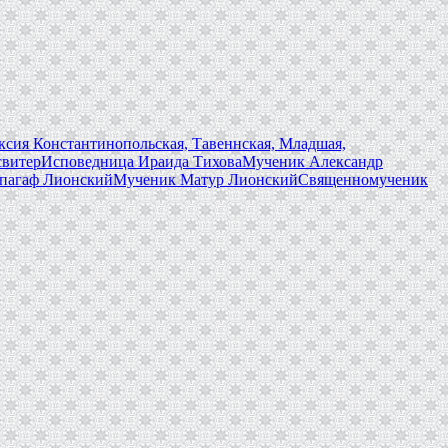
сия Константинопольская, Тавеннская, Младшая,
свитер
Исповедница Ираида Тихова
Мученик Александр
пагаф Лионский
Мученик Матур Лионский
Священномученик