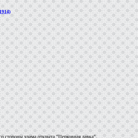
1914)
со стороны храма открыта "Церковная лавка".