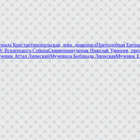
иада Константинопольская, дева, диакониса
Преподобная Евпрак
V Вселенского Собора
Священномученик Николай Удинцев, пре
ченик Аттал Лионский
Мученица Библиада Лионская
Мученик Е