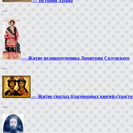
—
История Храма
—
—
Житие великомученика Димитрия Солунского
—
—
Житие святых благоверных князей-страсто
—