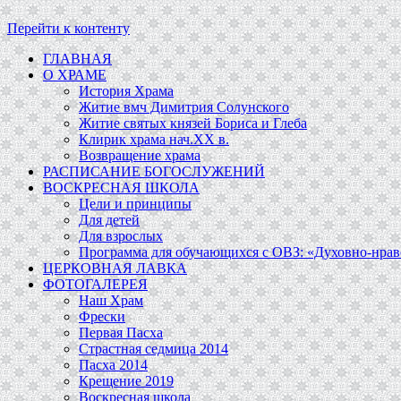
Перейти к контенту
ГЛАВНАЯ
О ХРАМЕ
История Храма
Житие вмч Димитрия Солунского
Житие святых князей Бориса и Глеба
Клирик храма нач.ХХ в.
Возвращение храма
РАСПИСАНИЕ БОГОСЛУЖЕНИЙ
ВОСКРЕСНАЯ ШКОЛА
Цели и принципы
Для детей
Для взрослых
Программа для обучающихся c ОВЗ: «Духовно-нравс
ЦЕРКОВНАЯ ЛАВКА
ФОТОГАЛЕРЕЯ
Наш Храм
Фрески
Первая Пасха
Страстная седмица 2014
Пасха 2014
Крещение 2019
Воскресная школа