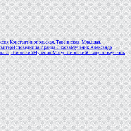
сия Константинопольская, Тавеннская, Младшая,
свитер
Исповедница Ираида Тихова
Мученик Александр
пагаф Лионский
Мученик Матур Лионский
Священномученик