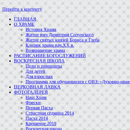
Перейти к контенту
ГЛАВНАЯ
О ХРАМЕ
История Храма
Житие вмч Димитрия Солунского
Житие святых князей Бориса и Глеба
Клирик храма нач.ХХ в.
Возвращение храма
РАСПИСАНИЕ БОГОСЛУЖЕНИЙ
ВОСКРЕСНАЯ ШКОЛА
Цели и принципы
Для детей
Для взрослых
Программа для обучающихся c ОВЗ: «Духовно-нравс
ЦЕРКОВНАЯ ЛАВКА
ФОТОГАЛЕРЕЯ
Наш Храм
Фрески
Первая Пасха
Страстная седмица 2014
Пасха 2014
Крещение 2019
Воскресная школа