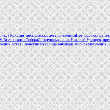
иада Константинопольская, дева, диакониса
Преподобная Евпрак
V Вселенского Собора
Священномученик Николай Удинцев, пре
ченик Аттал Лионский
Мученица Библиада Лионская
Мученик Е