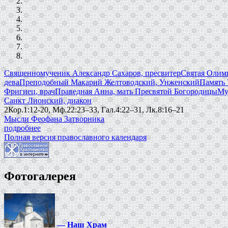
Священномученик Александр Сахаров, пресвитер
Святая Олимп
дева
Преподобный Макарий Желтоводский, Унженский
Память 
Фригиец, врач
Праведная Анна, мать Пресвятой Богородицы
Му
Санкт Лионский, диакон
2Кор.1:12-20, Мф.22:23–33, Гал.4:22–31, Лк.8:16–21
Мысли Феофана Затворника
подробнее
Полная версия православного календаря
Фотогалерея
—
Наш Храм