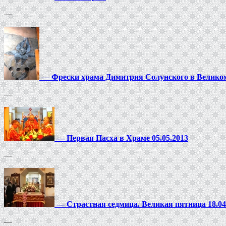
—
—
Фрески храма Димитрия Солунского в Велико
—
—
Первая Пасха в Храме 05.05.2013
—
—
Страстная седмица. Великая пятница 18.04
—