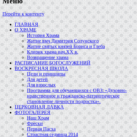
Меню
Перейти к контенту
ГЛАВНАЯ
О ХРАМЕ
История Храма
Житие вмч Димитрия Солунского
Житие святых князей Бориса и Глеба
Клирик храма нач.ХХ в.
Возвращение храма
РАСПИСАНИЕ БОГОСЛУЖЕНИЙ
ВОСКРЕСНАЯ ШКОЛА
Цели и принципы
Для детей
Для взрослых
Программа для обучающихся c ОВЗ: «Духовно-
нравственное и гражданско-патриотическое
становление личности подростка».
ЦЕРКОВНАЯ ЛАВКА
ФОТОГАЛЕРЕЯ
Наш Храм
Фрески
Первая Пасха
Страстная седмица 2014