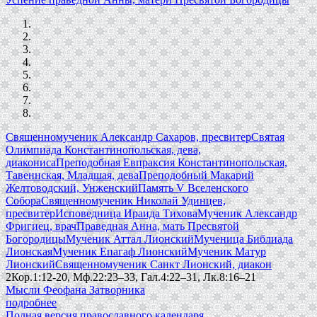
Священномученик Александр Сахаров, пресвитер
Святая
Олимпиада Константинопольская, дева,
диакониса
Преподобная Евпраксия Константинопольская,
Тавеннская, Младшая, дева
Преподобный Макарий
Желтоводский, Унженский
Память V Вселенского
Собора
Священномученик Николай Удинцев,
пресвитер
Исповедница Ираида Тихова
Мученик Александр
Фригиец, врач
Праведная Анна, мать Пресвятой
Богородицы
Мученик Аттал Лионский
Мученица Библиада
Лионская
Мученик Епагаф Лионский
Мученик Матур
Лионский
Священномученик Санкт Лионский, диакон
2Кор.1:12-20, Мф.22:23–33, Гал.4:22–31, Лк.8:16–21
Мысли Феофана Затворника
подробнее
Полная версия православного календаря