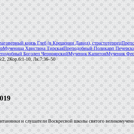
лаговерный князь Глеб (в Крещении Давид), страстотерпец
Препо
ер
Мученица Христина Тирская
Преподобный Поликарп Печерски
еподобный Боголеп Черноярский
Мученик Капитон
Мученик Фео
:2, 2Кор.6:1-10, Лк.7:36–50
019
спитанники и слушатели Воскресной школы святого великомучен