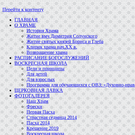
Перейти к контенту
ГЛАВНАЯ
О ХРАМЕ
История Храма
Житие вмч Димитрия Солунского
Житие святых князей Бориса и Глеба
Клирик храма нач.ХХ в.
Возвращение храма
РАСПИСАНИЕ БОГОСЛУЖЕНИЙ
ВОСКРЕСНАЯ ШКОЛА
Цели и принципы
Для детей
Для взрослых
Программа для обучающихся c ОВЗ: «Духовно-нравс
ЦЕРКОВНАЯ ЛАВКА
ФОТОГАЛЕРЕЯ
Наш Храм
Фрески
Первая Пасха
Страстная седмица 2014
Пасха 2014
Крещение 2019
Воскресная школа