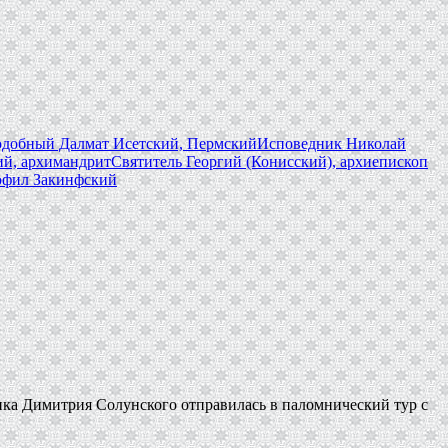
добный Далмат Исетский, Пермский
Исповедник Николай
й, архимандрит
Святитель Георгий (Конисский), архиепископ
фил Закинфский
ика Димитрия Солунского отправилась в паломнический тур с