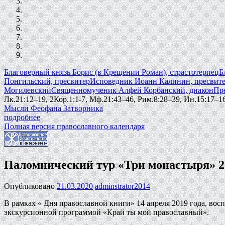
Благоверный князь Борис (в Крещении Роман), страстотерпец
Б
Понгильский, пресвитер
Исповедник Иоанн Калинин, пресвит
Могилевский
Священномученик Алфей Корбанский, диакон
Пр
Лк.21:12–19, 2Кор.1:1-7, Мф.21:43–46, Рим.8:28–39, Ин.15:17–16
Мысли Феофана Затворника
подробнее
Полная версия православного календаря
Паломнический тур «Три монастыря» 2
Опубликовано
21.03.2020
adminstrator2014
В рамках « Дня православной книги» 14 апреля 2019 года, во
экскурсионной программой «Край ты мой православный».