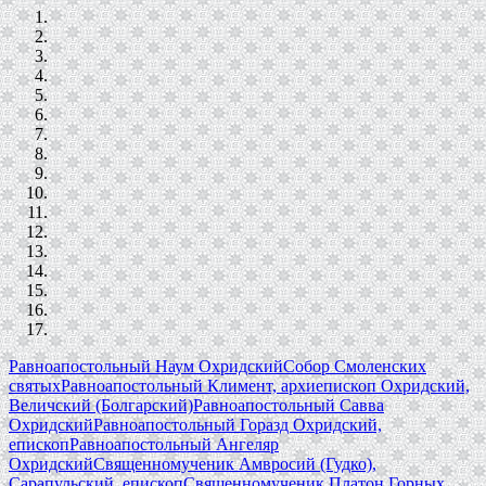
Равноапостольный Наум Охридский
Собор Смоленских
святых
Равноапостольный Климент, архиепископ Охридский,
Величский (Болгарский)
Равноапостольный Савва
Охридский
Равноапостольный Горазд Охридский,
епископ
Равноапостольный Ангеляр
Охридский
Священномученик Амвросий (Гудко),
Сарапульский, епископ
Священномученик Платон Горных,