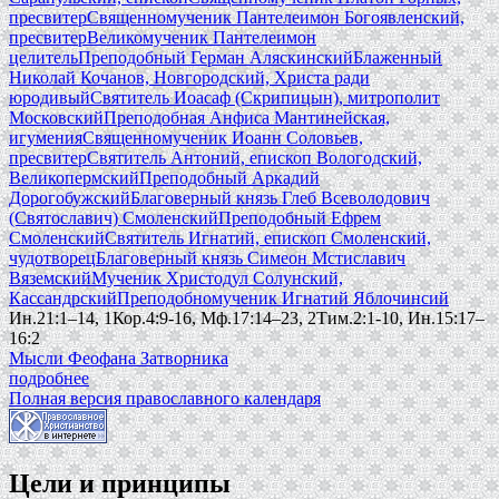
пресвитер
Священномученик Пантелеимон Богоявленский,
пресвитер
Великомученик Пантелеимон
целитель
Преподобный Герман Аляскинский
Блаженный
Николай Кочанов, Новгородский, Христа ради
юродивый
Святитель Иоасаф (Скрипицын), митрополит
Московский
Преподобная Анфиса Мантинейская,
игумения
Священномученик Иоанн Соловьев,
пресвитер
Святитель Антоний, епископ Вологодский,
Великопермский
Преподобный Аркадий
Дорогобужский
Благоверный князь Глеб Всеволодович
(Святославич) Смоленский
Преподобный Ефрем
Смоленский
Святитель Игнатий, епископ Смоленский,
чудотворец
Благоверный князь Симеон Мстиславич
Вяземский
Мученик Христодул Солунский,
Кассандрский
Преподобномученик Игнатий Яблочинсий
Ин.21:1–14, 1Кор.4:9-16, Мф.17:14–23, 2Тим.2:1-10, Ин.15:17–
16:2
Мысли Феофана Затворника
подробнее
Полная версия православного календаря
Цели и принципы