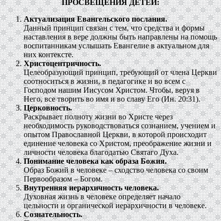
ПРОСВЕЩЕНИЯ ДЕТЕЙ:
Актуализация Евангельского послания.
Данный принцип связан с тем, что средства и формы
наставления в вере должны быть направлены на помощь
воспитанникам услышать Евангелие в актуальном для
них контексте.
Христоцентричность.
Целеобразующий принцип, требующий от члена Церкви
соотноситься в жизни, в педагогике и во всем с
Господом нашим Иисусом Христом. Чтобы, веруя в
Него, все творить во имя и во славу Его (Ин. 20:31).
Церковность.
Раскрывает полноту жизни во Христе через
необходимость руководствоваться сознанием, учением и
опытом Православной Церкви, в которой происходит
единение человека со Христом, преображение жизни и
личности человека благодатью Святаго Духа.
Понимание человека как образа Божия.
Образ Божий в человеке – сходство человека со своим
Первообразом – Богом.
Внутренняя иерархичность человека.
Духовная жизнь в человеке определяет начало
цельности и органической иерархичности в человеке.
Сознательность.