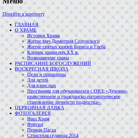
Меню
Перейти к контенту
ГЛАВНАЯ
О ХРАМЕ
История Храма
Житие вмч Димитрия Солунского
Житие святых князей Бориса и Глеба
Клирик храма нач.ХХ в.
Возвращение храма
РАСПИСАНИЕ БОГОСЛУЖЕНИЙ
ВОСКРЕСНАЯ ШКОЛА
Цели и принципы
Для детей
Для взрослых
Программа для обучающихся c ОВЗ: «Духовно-
нравственное и гражданско-патриотическое
становление личности подростка».
ЦЕРКОВНАЯ ЛАВКА
ФОТОГАЛЕРЕЯ
Наш Храм
Фрески
Первая Пасха
Страстная седмица 2014