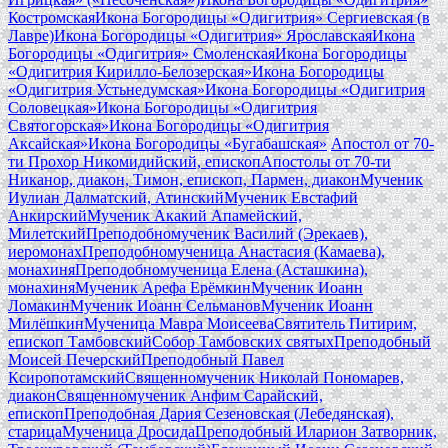
Костромская
Икона Богородицы «Одигитрия» Сергиевская (в
Лавре)
Икона Богородицы «Одигитрия» Ярославская
Икона
Богородицы «Одигитрия» Смоленская
Икона Богородицы
«Одигитрия Кирилло-Белозерская»
Икона Богородицы
«Одигитрия Устьнедумская»
Икона Богородицы «Одигитрия
Соловецкая»
Икона Богородицы «Одигитрия
Святогорская»
Икона Богородицы «Одигитрия
Аксайская»
Икона Богородицы «Бугабашская»
Апостол от 70-
ти Прохор Никомидийский, епископ
Апостолы от 70-ти
Никанор, диакон, Тимон, епископ, Пармен, диакон
Мученик
Иулиан Далматский, Атинский
Мученик Евстафий
Анкирский
Мученик Акакий Апамейский,
Милетский
Преподобномученик Василий (Эрекаев),
иеромонах
Преподобномученица Анастасия (Камаева),
монахиня
Преподобномученица Елена (Асташкина),
монахиня
Мученик Арефа Ерёмкин
Мученик Иоанн
Ломакин
Мученик Иоанн Сельманов
Мученик Иоанн
Милёшкин
Мученица Мавра Моисеева
Святитель Питирим,
епископ Тамбовский
Собор Тамбовских святых
Преподобный
Моисей Печерский
Преподобный Павел
Ксиропотамский
Священномученик Николай Пономарев,
диакон
Священномученик Анфим Сарайский,
епископ
Преподобная Дария Сезеновская (Лебедянская),
старица
Мученица Дросида
Преподобный Иларион Затворник,