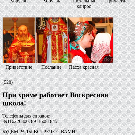
Хоругви
Хоругвь
Пасхальный
Причастие
клирос
Приветствие
Послание
Пасха красная
(528)
При храме работает Воскресная
школа!
Телефоны для справок:
89116226300, 89116081845
БУДЕМ РАДЫ ВСТРЕЧЕ С ВАМИ!