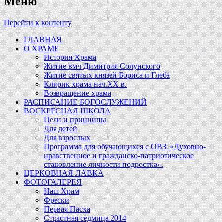
Меню
Перейти к контенту
ГЛАВНАЯ
О ХРАМЕ
История Храма
Житие вмч Димитрия Солунского
Житие святых князей Бориса и Глеба
Клирик храма нач.ХХ в.
Возвращение храма
РАСПИСАНИЕ БОГОСЛУЖЕНИЙ
ВОСКРЕСНАЯ ШКОЛА
Цели и принципы
Для детей
Для взрослых
Программа для обучающихся c ОВЗ: «Духовно-
нравственное и гражданско-патриотическое
становление личности подростка».
ЦЕРКОВНАЯ ЛАВКА
ФОТОГАЛЕРЕЯ
Наш Храм
Фрески
Первая Пасха
Страстная седмица 2014