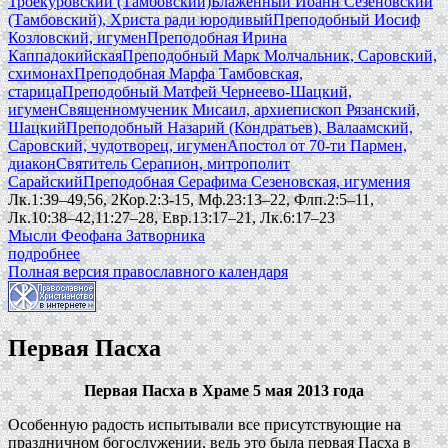
Троекуровский (Тамбовский)
Блаженный Иоанн Сезеновский
(Тамбовский), Христа ради юродивый
Преподобный Иосиф
Козловский, игумен
Преподобная Ирина
Каппадокийская
Преподобный Марк Молчальник, Саровский,
схимонах
Преподобная Марфа Тамбовская,
старица
Преподобный Матфей Чернеево-Шацкий,
игумен
Священномученик Мисаил, архиепископ Рязанский,
Шацкий
Преподобный Назарий (Кондратьев), Валаамский,
Саровский, чудотворец, игумен
Апостол от 70-ти Пармен,
диакон
Святитель Серапион, митрополит
Сарайский
Преподобная Серафима Сезеновская, игумения
Лк.1:39–49,56, 2Кор.2:3-15, Мф.23:13–22, Флп.2:5–11,
Лк.10:38–42,11:27–28, Евр.13:17–21, Лк.6:17–23
Мысли Феофана Затворника
подробнее
Полная версия православного календаря
Первая Пасха
Первая Пасха в Храме 5 мая 2013 года
Особенную радость испытывали все присутствующие на
праздничном богослужении, ведь это была первая Пасха в