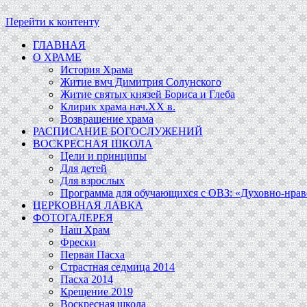
Перейти к контенту
ГЛАВНАЯ
О ХРАМЕ
История Храма
Житие вмч Димитрия Солунского
Житие святых князей Бориса и Глеба
Клирик храма нач.ХХ в.
Возвращение храма
РАСПИСАНИЕ БОГОСЛУЖЕНИЙ
ВОСКРЕСНАЯ ШКОЛА
Цели и принципы
Для детей
Для взрослых
Программа для обучающихся c ОВЗ: «Духовно-нравс
ЦЕРКОВНАЯ ЛАВКА
ФОТОГАЛЕРЕЯ
Наш Храм
Фрески
Первая Пасха
Страстная седмица 2014
Пасха 2014
Крещение 2019
Воскресная школа