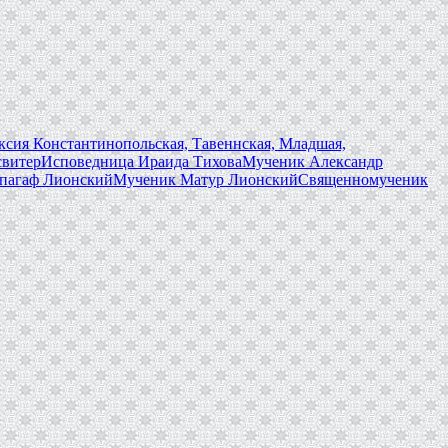
сия Константинопольская, Тавеннская, Младшая,
свитер
Исповедница Ираида Тихова
Мученик Александр
пагаф Лионский
Мученик Матур Лионский
Священномученик