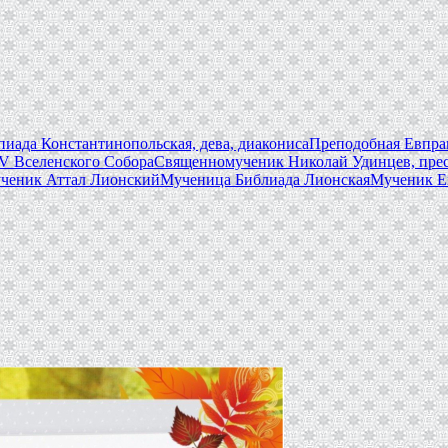
иада Константинопольская, дева, диакониса
Преподобная Евпрак
V Вселенского Собора
Священномученик Николай Удинцев, пре
ченик Аттал Лионский
Мученица Библиада Лионская
Мученик Е