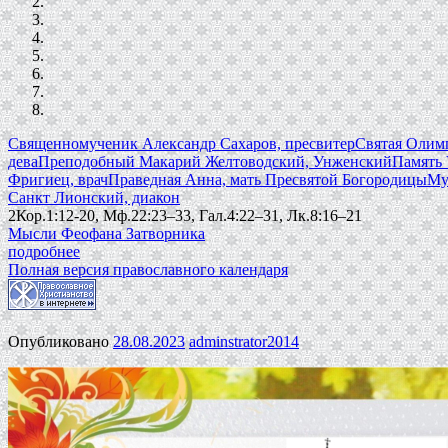
Священномученик Александр Сахаров, пресвитер
Святая Олимп
дева
Преподобный Макарий Желтоводский, Унженский
Память 
Фригиец, врач
Праведная Анна, мать Пресвятой Богородицы
Му
Санкт Лионский, диакон
2Кор.1:12-20, Мф.22:23–33, Гал.4:22–31, Лк.8:16–21
Мысли Феофана Затворника
подробнее
Полная версия православного календаря
Опубликовано
28.08.2023
adminstrator2014