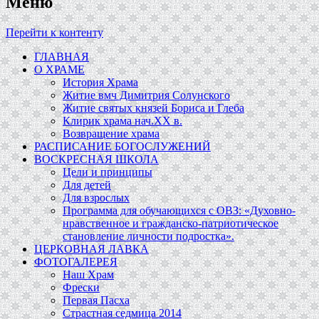
Меню
Перейти к контенту
ГЛАВНАЯ
О ХРАМЕ
История Храма
Житие вмч Димитрия Солунского
Житие святых князей Бориса и Глеба
Клирик храма нач.ХХ в.
Возвращение храма
РАСПИСАНИЕ БОГОСЛУЖЕНИЙ
ВОСКРЕСНАЯ ШКОЛА
Цели и принципы
Для детей
Для взрослых
Программа для обучающихся c ОВЗ: «Духовно-
нравственное и гражданско-патриотическое
становление личности подростка».
ЦЕРКОВНАЯ ЛАВКА
ФОТОГАЛЕРЕЯ
Наш Храм
Фрески
Первая Пасха
Страстная седмица 2014