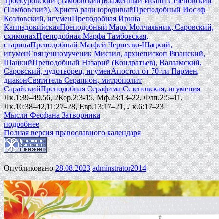
Троекуровский (Тамбовский)
Блаженный Иоанн Сезеновский
(Тамбовский), Христа ради юродивый
Преподобный Иосиф
Козловский, игумен
Преподобная Ирина
Каппадокийская
Преподобный Марк Молчальник, Саровский,
схимонах
Преподобная Марфа Тамбовская,
старица
Преподобный Матфей Чернеево-Шацкий,
игумен
Священномученик Мисаил, архиепископ Рязанский,
Шацкий
Преподобный Назарий (Кондратьев), Валаамский,
Саровский, чудотворец, игумен
Апостол от 70-ти Пармен,
диакон
Святитель Серапион, митрополит
Сарайский
Преподобная Серафима Сезеновская, игумения
Лк.1:39–49,56, 2Кор.2:3-15, Мф.23:13–22, Флп.2:5–11,
Лк.10:38–42,11:27–28, Евр.13:17–21, Лк.6:17–23
Мысли Феофана Затворника
подробнее
Полная версия православного календаря
Опубликовано
28.08.2023
adminstrator2014