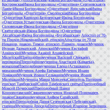
Костромская
Икона Богородицы «Одигитрия» Сергиевская (в
Лавре)
Икона Богородицы «Одигитрия» Ярославская
Икона
Богородицы «Одигитрия» Смоленская
Икона Богородицы
«Одигитрия Кирилло-Белозерская»
Икона Богородицы
«Одигитрия Устьнедумская»
Икона Богородицы «Одигитрия
Соловецкая»
Икона Богородицы «Одигитрия
Святогорская»
Икона Богородицы «Одигитрия
Аксайская»
Икона Богородицы «Бугабашская»
Апостол от 70-
ти Прохор Никомидийский, епископ
Апостолы от 70-ти
Никанор, диакон, Тимон, епископ, Пармен, диакон
Мученик
Иулиан Далматский, Атинский
Мученик Евстафий
Анкирский
Мученик Акакий Апамейский,
Милетский
Преподобномученик Василий (Эрекаев),
иеромонах
Преподобномученица Анастасия (Камаева),
монахиня
Преподобномученица Елена (Асташкина),
монахиня
Мученик Арефа Ерёмкин
Мученик Иоанн
Ломакин
Мученик Иоанн Сельманов
Мученик Иоанн
Милёшкин
Мученица Мавра Моисеева
Святитель Питирим,
епископ Тамбовский
Собор Тамбовских святых
Преподобный
Моисей Печерский
Преподобный Павел
Ксиропотамский
Священномученик Николай Пономарев,
диакон
Священномученик Анфим Сарайский,
епископ
Преподобная Дария Сезеновская (Лебедянская),
старица
Мученица Дросида
Преподобный Иларион Затворник,